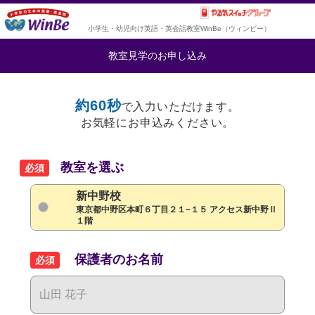
小学生・幼児向け英語・英会話教室WinBe（ウィンビー）
教室見学のお申し込み
約60秒
で入力いただけます。
お気軽にお申込みください。
教室を選ぶ
必須
新中野校
東京都中野区本町６丁目２１−１５ アクセス新中野Ⅱ
１階
保護者のお名前
必須