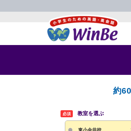
約6
教室を選ぶ
必須
東小金井校