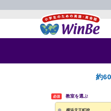
約6
教室を選ぶ
必須
横浜天王町校