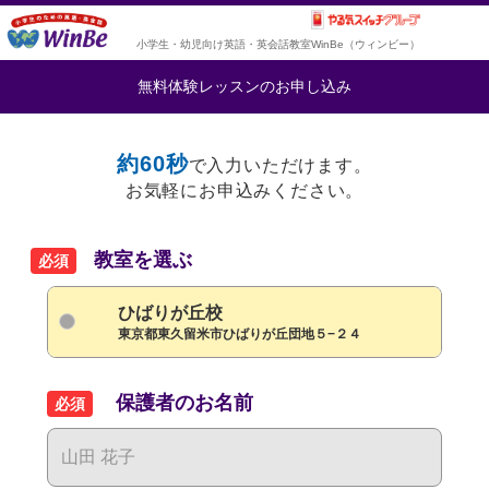
小学生・幼児向け英語・英会話教室WinBe（ウィンビー）
無料体験レッスンのお申し込み
約60秒
で入力いただけます。
お気軽にお申込みください。
教室を選ぶ
必須
ひばりが丘校
東京都東久留米市ひばりが丘団地５−２４
保護者のお名前
必須