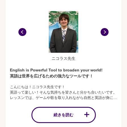
す。
子どもたちには、リアルに英語でコミュニケーションをとる
楽しさを感じながら、未来に役立つ英語力をしっかり身につ
けていってもらいたいと強く願っています。
是非一度ご来校いただき、英語の楽しさを体験してみてくだ
さい！
ニコラス先生
English is Powerful Tool to broaden your world!
英語は世界を広げるための強力なツールです！
こんにちは！ニコラス先生です！
英語って楽しい！そんな気持ちを皆さんと分かち合いたいです。
レッスンでは、ゲームや歌を取り入れながら自然と英語が身につ
くように工夫しています。
一緒に、英語の世界を冒険しましょう！
続きを読む
Hello！I’ｍ Nicholas！
Learning English can be so much fun！