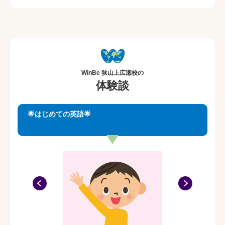
I want to share that joy with everyone.In my lessons, I'll use
games and songs to help you learn English naturally.
Let's explore the world of English togerther!
WinBe 狭山上広瀬校の
体験談
🌟はじめての英語🌟