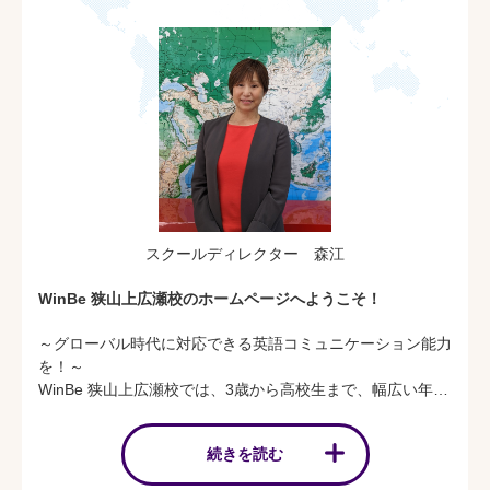
スクールディレクター 森江
WinBe 狭山上広瀬校のホームページへようこそ！
～グローバル時代に対応できる英語コミュニケーション能力
を！～
WinBe 狭山上広瀬校では、3歳から高校生まで、幅広い年代
の子どもたちが英会話を学びにきています。Nativeの専任講
師が「聞く・話す・読み・書き」、日本人講師がフォニック
続きを読む
ス・英検®の授業を実施します。これからの時代は今まで以
上に英語のコミュニケーション能力が求められてくる時代で