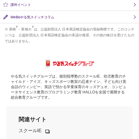
課外イベント
WinBeやる気スイッチコラム
®
®
※ 英検
・英検Jr.
は、公益財団法人 日本英語検定協会の登録商標です。このコンテ
ンツは、公益財団法人 日本英語検定協会の承認や推奨、その他の検討を受けたもの
ではありません。
やる気スイッチグループは、個別指導塾のスクールIE、幼児教育のチ
ャイルド・アイズ、キッズスポーツ教室の忍者ナイン、子ども向け英
会話のウィンビー、英語で預かる学童保育のキッズデュオ、コンピュ
ータサイエンス教育のプログラミング教育 HALLOを全国で展開する
総合教育グループです。
関連サイト
スクールIE