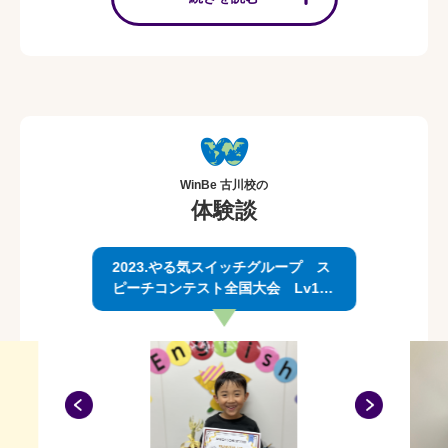
えるのかを、オーストラリアでの生活の経験を生かし、日々工夫
しながら全力でレッスンをしています！
特にグローバルライブレッスンでは子供たちが自分自身で英語を
組み立てて、自分の言葉でしっかりと自分の考えを伝えることが
出来るよう、子供たちのレベルに合わせた取り組みを行っていま
す！
★スクールディレクター杉山より♪
英語だけではなくサーフィンやスノーボードと言ったスポーツも
得意なお兄さん先生です。見た目通りに熱心に、見た目以上に真
WinBe 古川校の
摯に、子ども達と英語に向き合う姿勢は、保護者様からの信頼に
体験談
つながっています。
2023.やる気スイッチグループ ス
ピーチコンテスト全国大会 Lv1.
準優勝🏆