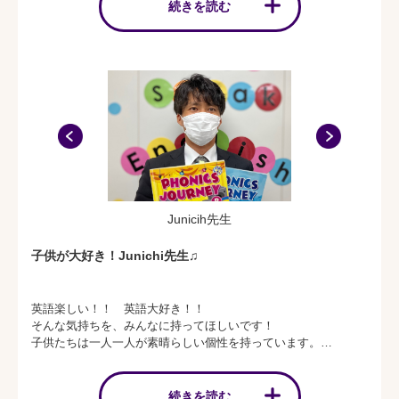
続きを読む
将来は英語を道具として社会で活躍する人間となれるよう努
力する。その努力と成果が将来の自分の力となり、個々が持
っている宝石を輝かせる助けとなります。私たちWinBeスタ
ッフはそんな子供たちの良きサポーターであり続けたいと思
います。
Junicih先生
子供が大好き！Junichi先生♫
英語楽しい！！ 英語大好き！！
そんな気持ちを、みんなに持ってほしいです！
子供たちは一人一人が素晴らしい個性を持っています。
その個性を理解し、生かしながら、どうしたら覚えてもらえるの
か？
どうしたら英語を話したい！英語を上達させたい！と思ってもら
続きを読む