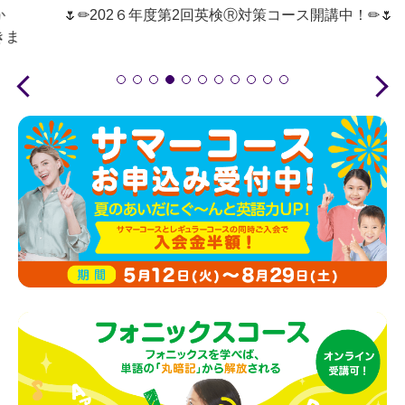
🌷✏202６年度第2回英検Ⓡ対策コース開講中！✏🌷