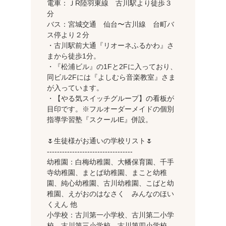
電車：ＪR陸羽東線 古川駅より徒歩３
分
バス：宮城交通 仙台〜古川線 台町バ
ス停より２分
・古川駅前大通『リオーネふるかわ』さ
まから徒歩1分。
・『松浦ビル』の1Fと2Fに入っており、
同ビル2Fには『よしむら音楽教室』さま
が入っています。
・【やる気スイッチグループ】の看板が
目印です。※フルオーダーメイドの個別
指導学習塾『スクールIE』併設。
🌷生徒様がお通いの学校リスト🌷
----------------------------------
幼稚園：白梅幼稚園、大幡保育園、千手
寺幼稚園、まとば幼稚園、まこと幼稚
園、純心幼稚園、古川幼稚園、こばと幼
稚園、えがおのはなさく みんなのほい
くえん 他
小学校：古川第一小学校、古川第二小学
校、古川第三小学校、古川第四小学校、