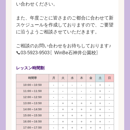
い合わせください。
また、年度ごとに皆さまのご都合に合わせて新
スケジュールを作成しておりますので、ご要望
に沿うようご相談させていただきます。
ご相談のお問い合わせをお待ちしております♪
📞03-5923-9503〖WinBe石神井公園校〗
レッスン時間割
時間帯
月
火
水
木
金
土
日
10:00～10:50
-
-
-
-
-
○
-
11:00～11:50
-
-
-
-
-
○
-
12:00～12:50
-
-
-
-
-
○
-
13:00～13:50
-
○
○
○
○
○
-
14:00～14:50
-
○
○
○
○
○
-
15:00～15:50
-
○
○
○
○
○
-
16:00～16:50
-
○
○
○
○
○
-
17:00～17:50
-
○
○
○
○
○
-