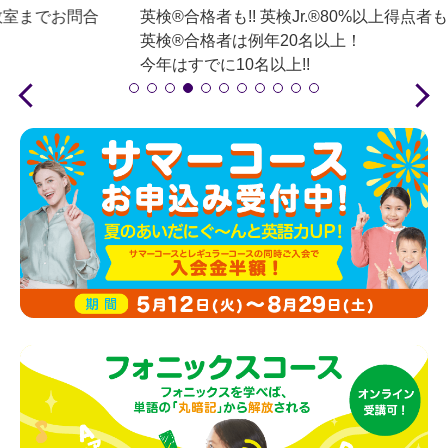
英検®合格者も!! 英検Jr.®80%以上得点者も!! 続々!!
英検®合格者は例年20名以上！
今年はすでに10名以上!!
みんな...すごすぎる...
Your mom and dad must be proud of you：D