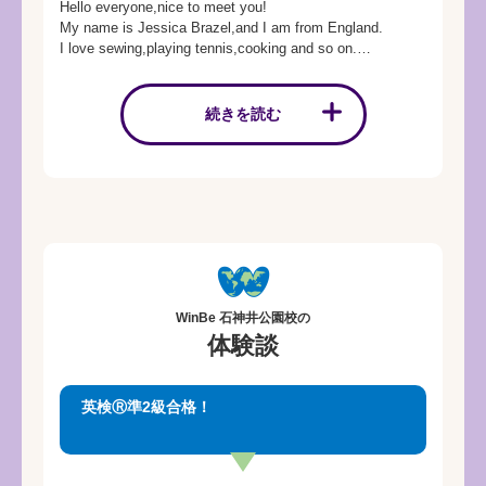
Hello everyone,nice to meet you!
My name is Jessica Brazel,and I am from England.
I love sewing,playing tennis,cooking and so on.
I'm looking forward to having fun and learning English with
you.
続きを読む
こんにちは。
イングランド出身のジェシカと申します。
好きなことは裁縫とテニスと料理をすることです。
皆さんと一緒にレッスンができることを楽しみにしていま
す。
WinBe 石神井公園校の
体験談
英検Ⓡ準2級合格！