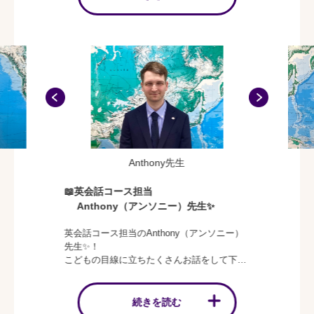
英語をはじめたいけど、何からはじめたらいいの…？など、
お子さまの英語学習への疑問、不安点、何でもご相談くださ
い。
落合で英会話教室といったら、WinBe！
地域の皆さんにそう思っていただけるよう、
信頼される教室を目指しております。
スタッフ一同、全力で、サポートさせていただきます♪
Anthony先生
📖英会話コース担当
Anthony（アンソニー）先生✨
英会話コース担当のAnthony（アンソニー）
先生✨！
こどもの目線に立ちたくさんお話をして下さ
る優しい先生です🌷
子ども達の頑張っている事や、得意な事を見
つけるのがとっても上手🍀
続きを読む
「英語が初めて…！」なお友達も、Anthony