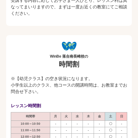
受講する内容に応じてお子さま一人ひとり、レッスン料は異
なってまいりますので、まずは一度お近くの教室にてご相談
ください。
WinBe 落合南長崎校の
時間割
※【幼児クラス】の空き状況になります。
小学生以上のクラス、他コースの開講時間は、お教室までお
問合せ下さい。
レッスン時間割
時間帯
月
火
水
木
金
土
日
10:00～10:50
-
-
-
-
-
〇
-
11:00～11:50
-
-
-
-
-
〇
-
12:00～12:50
-
-
-
-
-
〇
-