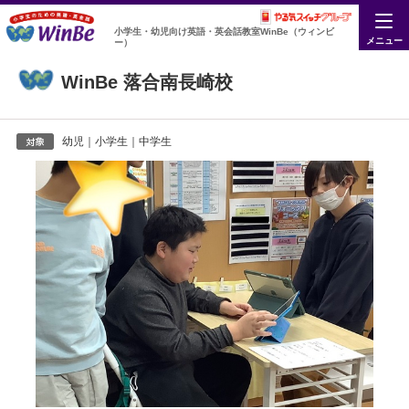
小学生・幼児向け英語・英会話教室WinBe（ウィンビ
メニュー
ー）
WinBe 落合南長崎校
幼児｜小学生｜中学生