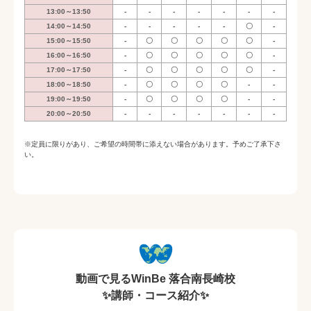
13:00～13:50
-
-
-
-
-
-
-
14:00～14:50
-
-
-
-
-
〇
-
15:00～15:50
-
〇
〇
〇
〇
〇
-
16:00～16:50
-
〇
〇
〇
〇
〇
-
17:00～17:50
-
〇
〇
〇
〇
〇
-
18:00～18:50
-
〇
〇
〇
〇
-
-
19:00～19:50
-
〇
〇
〇
〇
-
-
20:00～20:50
-
-
-
-
-
-
-
※定員に限りがあり、ご希望の時間帯に添えない場合があります。予めご了承下さ
い。
動画で見るWinBe 落合南長崎校
✨講師・コース紹介✨