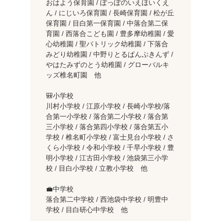
おはよう保育園 / ぽっぽのいえほいくえ
ん / にじいろ保育園 / 長崎保育園 / 松が丘
保育園 / 目白第一保育園 / 中落合第二保
育園 / 西落合こども園 / 豊多摩幼稚園 / 愛
心幼稚園 / 聖パトリック幼稚園 / 下落合
みどり幼稚園 / 中野りとるぱんぷきんず /
やはたみずのとう幼稚園 / グローバルキ
ッズ椎名町園 他
🎒小学校
川村小学校 / 江原小学校 / 長崎小学校/落
合第一小学校 / 落合第二小学校 / 落合第
三小学校 / 落合第四小学校 / 落合第五小
学校 / 椎名町小学校 / 富士見台小学校 / さ
くら小学校 / 令和小学校 / 千早小学校 / 豊
明小学校 / 江古田小学校 / 池袋第三小学
校 / 目白小学校 / 立教小学校 他
💼中学校
落合第二中学校 / 西池袋中学校 / 明豊中
学校 / 目白研心中学校 他