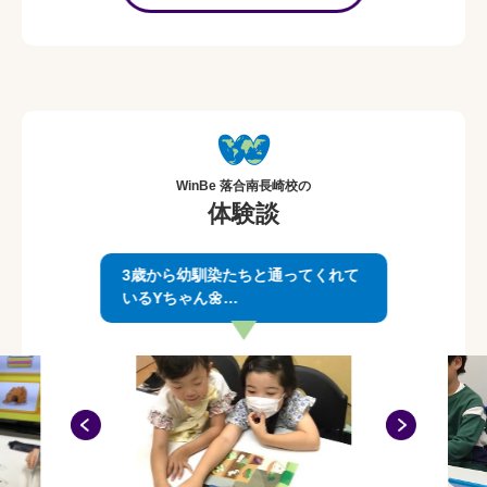
先生と楽しく一緒に英語学習をスタートしま
しょう📖
WinBe 落合南長崎校の
体験談
3歳から幼馴染たちと通ってくれて
いるYちゃん🌼
今は小学生になって英会話を勉強
中！
英検®の挑戦も頑張ろうとしていま
す💡✨