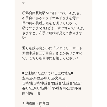
✨
①落合南長崎駅A1出口に出ていただき、
右手側にあるマクドナルドさまを背に、
目の前の横断歩道をお渡りください。
②そのまま5分ほどまっすぐ進んでいただ
きますと、左手に建物が見えて参ります
💡
通りを挟み向かいに「ファミリーマート
新宿中落合三丁目店」さまがありますの
で、こちらを目印にお越しください！
■ご通塾いただいている主な地域■
豊島区/新宿区/中野区/文京区
長崎/南長崎/中落合/西落合/上落合/豊玉/
要町/江原町/新井/千早/椎名町/江古田/目
白/池袋 他
🍼幼稚園・保育園