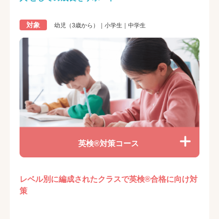
対象
幼児（3歳から）｜小学生｜中学生
英検®対策コース
レベル別に編成されたクラスで英検®合格に向け対
策