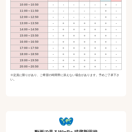
10:00～10:50
-
-
-
-
-
○
-
11:00～11:50
-
-
-
-
-
○
-
12:00～12:50
-
-
-
-
-
○
-
13:00～13:50
-
○
○
○
○
○
-
14:00～14:50
-
○
○
○
○
○
-
15:00～15:50
-
○
○
○
○
○
-
16:00～16:50
-
○
○
○
○
○
-
17:00～17:50
-
○
○
○
○
○
-
18:00～18:50
-
○
○
○
○
○
-
19:00～19:50
-
○
○
○
○
-
-
20:00～20:50
-
○
○
○
○
-
-
※定員に限りがあり、ご希望の時間帯に添えない場合があります。予めご了承下さ
い。