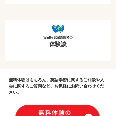
て頂きます！
Michaelからのメッセージ★
Let's get started★
Hello, Learning a new language is challening ,but it can also a
lot of fun !
I love using all kinds of games and activities to build English
communication skills!!Let’s speak English together!!
こんにちは！新しい言語を学ぶことは少し勇気がいるけれど、と
ても楽しいことでもあるんです。僕はゲームやアクティビティを
使って、英語のコミュニケーション技術を伸ばしていくことが、
WinBe 武蔵新田校の
とても大好きです。一緒に英語を話してみましょう！！
体験談
無料体験はもちろん、英語学習に関するご相談や入
会に関するご質問など、お気軽にお問い合わせくだ
さい。