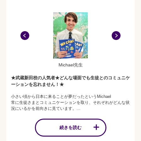
ここまで培ってきた経験を、是非武蔵新田校でみなさまの将
来の為に役立てられたらと思います。
生徒さま、保護者さまお一人おひとりへ寄り添っていくこと
が私の信念です。
何かご不安点等がございましたらいつでもご相談ください。
日本の教育指導要領はこの数年で様々なことが変わり、また
保護者さまとのカウンセリングを通して皆さまの英語への意
識も大きく変わったと感じております。
Michael先生
当校では常に変わりゆく英語教育に沿うような工夫、そして
生徒さまたちが少しでも楽しく確実に学んで頂けますよう、
★武蔵新田校の人気者★どんな場面でも生徒とのコミュニケ
カリキュラムの改善や成果の見える化に取組んでおります。
ーションを忘れません！★
また、WinBeでは生徒さまたちが自分の力で答えを導くこと
小さい頃から日本に来ることが夢だったというMichael
常に生徒さまとコミュニケーションを取り、それぞれがどんな状
や挙手していく自主性などを育むことを目的としており、常
況にいるかを前向きに見ています。
に自信へと繋げていきたいと思っております。
初めての生徒さまでも安心してレッスンに入ることが出来ますよ
間違うことを恐れず、当校でたくさんのことに挑戦していき
★
ましょう！
休憩時間も子ども達との触れ合いを大切にしてくれているので、
続きを読む
レッスン内容以外の会話力も身に付きます！
みなさまの英語を学びたいという想いを全力でサポートさせ