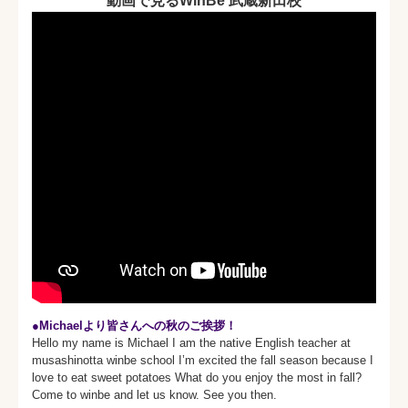
動画で見るWinBe 武蔵新田校
●Michaelより皆さんへの秋のご挨拶！
Hello my name is Michael I am the native English teacher at
musashinotta winbe school I’m excited the fall season because I
love to eat sweet potatoes What do you enjoy the most in fall?
Come to winbe and let us know. See you then.